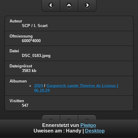
Auteur
SCP / I. Scart
Ofmiessung
6000*4000
Datei
DSC_0183.jpeg
Dateigréisst
3583 kb
Albumen
2024
/
Gasperich sainte Thérèse de Lisieux |
06.10.24
Visitten
547
Ennerstetzt vun
Piwigo
Uweisen am :
Handy
|
Desktop