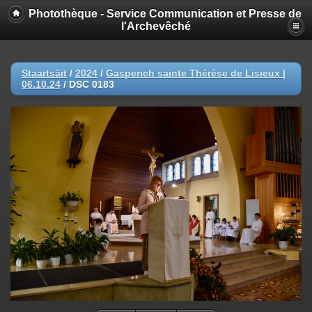
Photothèque - Service Communication et Presse de
l'Archevêché
Staartsäit
/
2024
/
Gasperich sainte Thérèse de Lisieux |
06.10.24
/
DSC 0183