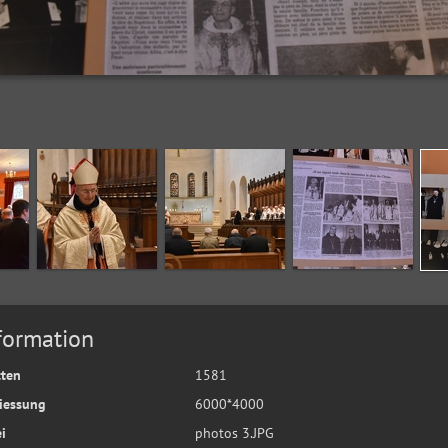
formation
tten
1581
iessung
6000*4000
i
photos 3.JPG