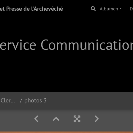
t Presse de l'Archevêché
Albumen
D
Service Communication
30 ans dom Michel Jorrot Clervaux | 23.03.24
photos 3