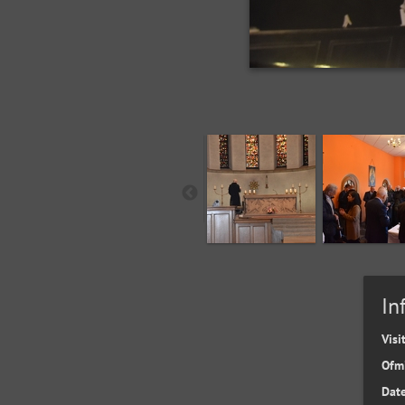
In
Visi
Ofm
Date