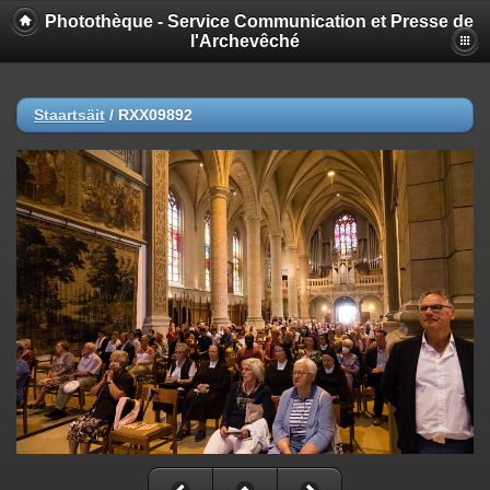
Photothèque - Service Communication et Presse de
l'Archevêché
Staartsäit
/
RXX09892