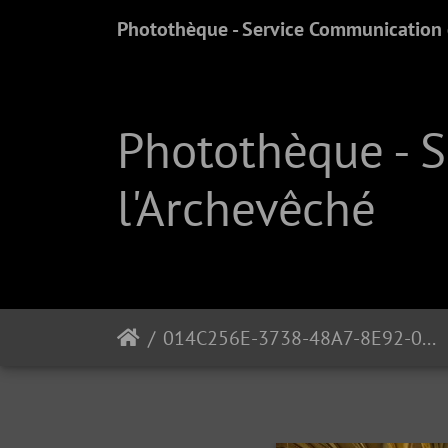
Photothèque - Service Communication e
Photothèque - 
l'Archevêché
014C256E-3738-48A7-8E92-044E56B608AE