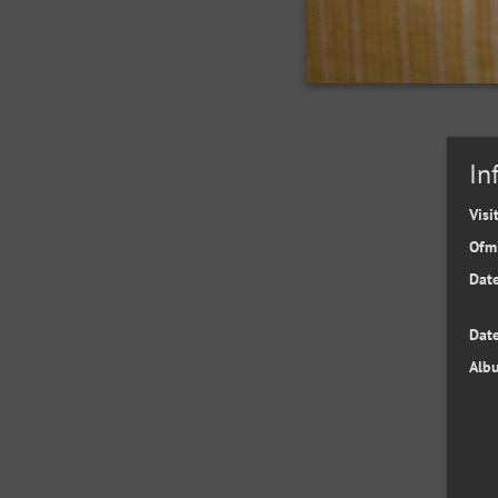
In
Visi
Ofm
Date
Date
Alb