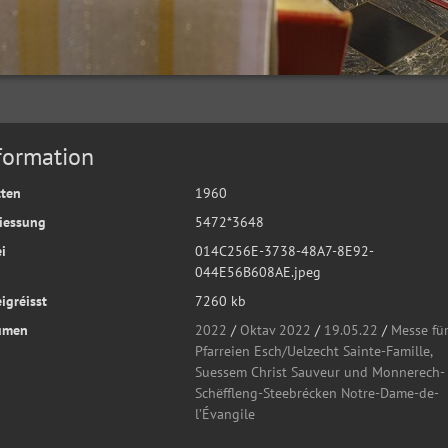
formation
tten
1960
iessung
5472*3648
i
014C256E-3738-48A7-8E92-
044E56B608AE.jpeg
igréisst
7260 kb
umen
2022
/
Oktav 2022
/
19.05.22
/
Messe für
Pfarreien Esch/Uelzecht Sainte-Famille,
Suessem Christ Sauveur und Monnerech-
Schëffleng-Steebrécken Notre-Dame-de-
l’Évangile