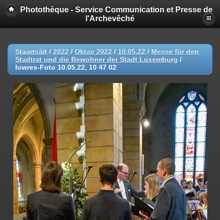
Photothèque - Service Communication et Presse de
l'Archevêché
Staartsäit
/
2022
/
Oktav 2022
/
10.05.22
/
Messe für den
Stadtrat und die Bewohner der Stadt Luxemburg
/
lowres-Foto 10.05.22, 10 47 02