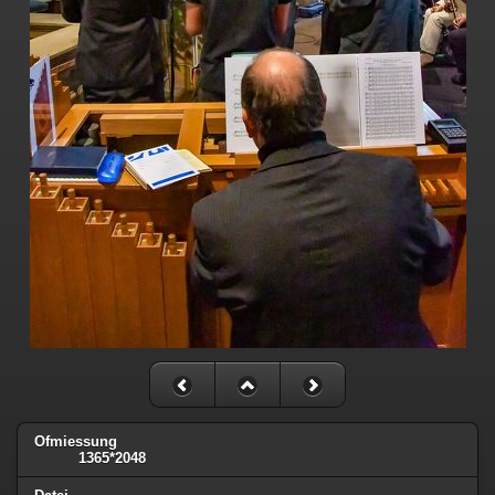
Ofmiessung
1365*2048