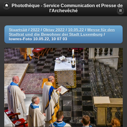
Photothèque - Service Communication et Presse de
l'Archevêché
Staartsäit
/
2022
/
Oktav 2022
/
10.05.22
/
Messe für den
Stadtrat und die Bewohner der Stadt Luxemburg
/
lowres-Foto 10.05.22, 10 07 03