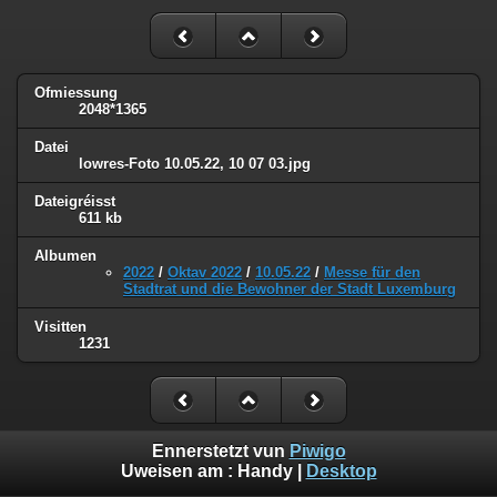
Ofmiessung
2048*1365
Datei
lowres-Foto 10.05.22, 10 07 03.jpg
Dateigréisst
611 kb
Albumen
2022
/
Oktav 2022
/
10.05.22
/
Messe für den
Stadtrat und die Bewohner der Stadt Luxemburg
Visitten
1231
Ennerstetzt vun
Piwigo
Uweisen am :
Handy
|
Desktop