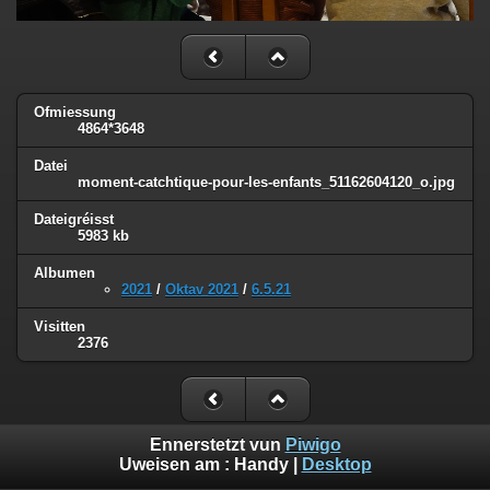
Ofmiessung
4864*3648
Datei
moment-catchtique-pour-les-enfants_51162604120_o.jpg
Dateigréisst
5983 kb
Albumen
2021
/
Oktav 2021
/
6.5.21
Visitten
2376
Ennerstetzt vun
Piwigo
Uweisen am :
Handy
|
Desktop