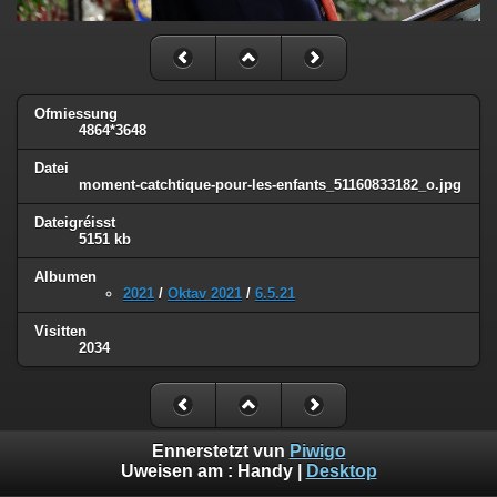
Ofmiessung
4864*3648
Datei
moment-catchtique-pour-les-enfants_51160833182_o.jpg
Dateigréisst
5151 kb
Albumen
2021
/
Oktav 2021
/
6.5.21
Visitten
2034
Ennerstetzt vun
Piwigo
Uweisen am :
Handy
|
Desktop