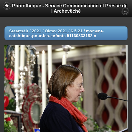
Photothèque - Service Communication et Presse de
l'Archevêché
Staartsäit
/
2021
/
Oktav 2021
/
6.5.21
/
moment-
catchtique-pour-les-enfants 51160833182 o