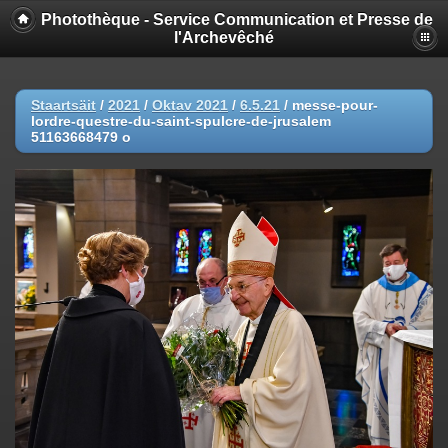
Photothèque - Service Communication et Presse de
l'Archevêché
Staartsäit
/
2021
/
Oktav 2021
/
6.5.21
/
messe-pour-
lordre-questre-du-saint-spulcre-de-jrusalem
51163668479 o