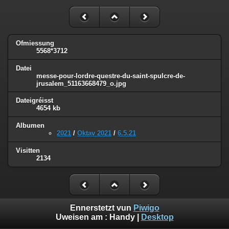
Ofmiessung
5568*3712
Datei
messe-pour-lordre-questre-du-saint-spulcre-de-
jrusalem_51163668479_o.jpg
Dateigréisst
4654 kb
Albumen
2021
/
Oktav 2021
/
6.5.21
Visitten
2134
Ennerstetzt vun
Piwigo
Uweisen am :
Handy
|
Desktop