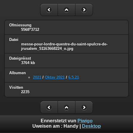
Ofmiessung
5568*3712
Datei
messe-pour-lordre-questre-du-saint-spulcre-de-
jrusalem_51163668224_o.jpg
Dateigréisst
3764 kb
Albumen
2021
/
Oktav 2021
/
6.5.21
Visitten
2235
Ennerstetzt vun
Piwigo
Uweisen am :
Handy
|
Desktop