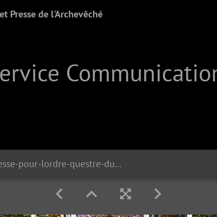
t Presse de l'Archevêché
Service Communication
messe-pour-lordre-questre-du-saint-spulcre-de-jrusalem 51162217237 o