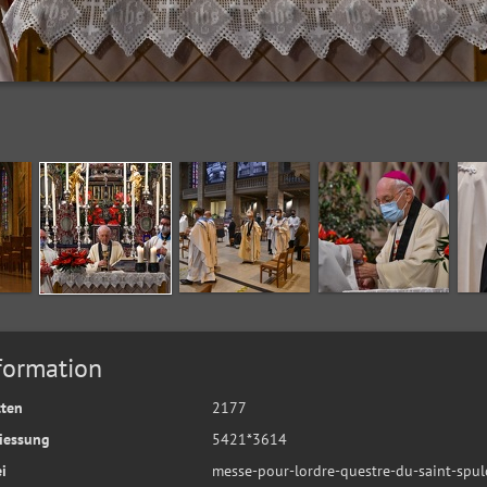
formation
tten
2177
iessung
5421*3614
i
messe-pour-lordre-questre-du-saint-spul