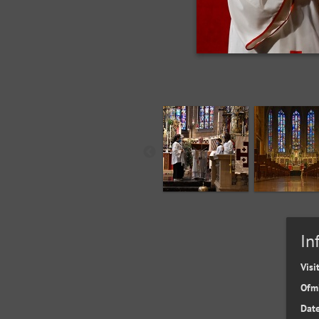
In
Visi
Ofm
Date