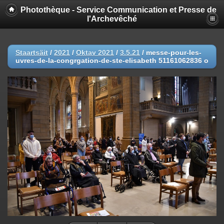
Photothèque - Service Communication et Presse de
l'Archevêché
Staartsäit
/
2021
/
Oktav 2021
/
3.5.21
/
messe-pour-les-
uvres-de-la-congrgation-de-ste-elisabeth 51161062836 o