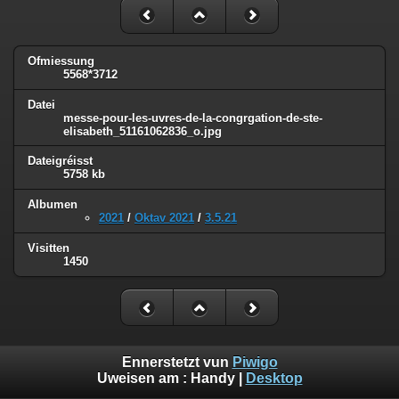
Ofmiessung
5568*3712
Datei
messe-pour-les-uvres-de-la-congrgation-de-ste-
elisabeth_51161062836_o.jpg
Dateigréisst
5758 kb
Albumen
2021
/
Oktav 2021
/
3.5.21
Visitten
1450
Ennerstetzt vun
Piwigo
Uweisen am :
Handy
|
Desktop