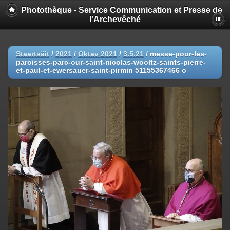
Photothèque - Service Communication et Presse de
l'Archevêché
Staartsäit
/
2021
/
Oktav 2021
/
3.5.21
/
messe-pour-les-
paroisses-parc-our-saint-nicolas-wooltz-saints-pierre-
et-paul-et-ewersauer-saint-pirmin 51155367466 o