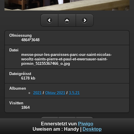
Ofmiessung
4864*3648
Datei
messe-pour-les-paroisses-parc-our-saint-nicolas-
wooltz-saints-pierre-et-paul-et-ewersauer-saint-
pirmin_51155367466_o.jpg
Dateigréisst
6178 kb
Albumen
2021
/
Oktav 2021
/
3.5.21
Visitten
1864
Ennerstetzt vun
Piwigo
Uweisen am :
Handy
|
Desktop