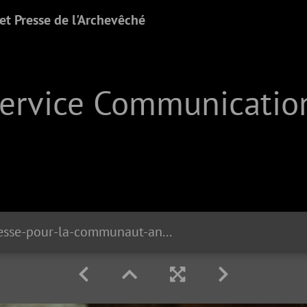
t Presse de l'Archevêché
Service Communication
messe-pour-la-communaut-anglophone 51157984429 o