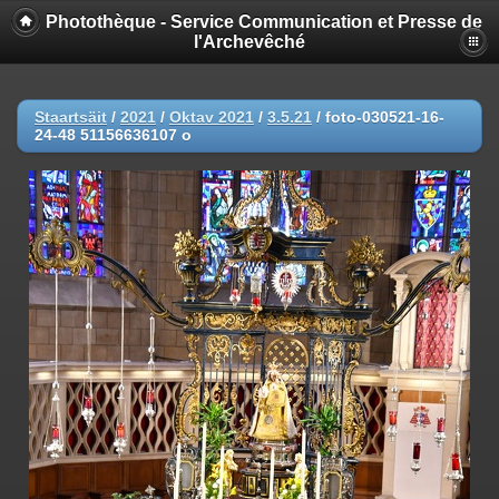
Photothèque - Service Communication et Presse de
l'Archevêché
Staartsäit
/
2021
/
Oktav 2021
/
3.5.21
/
foto-030521-16-
24-48 51156636107 o