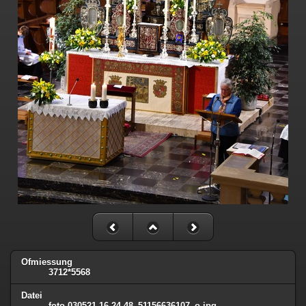
Ofmiessung
3712*5568
Datei
foto-030521-16-24-48_51156636107_o.jpg