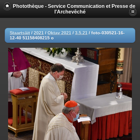
Photothèque - Service Communication et Presse de
l'Archevêché
Staartsäit
/
2021
/
Oktav 2021
/
3.5.21
/
foto-030521-16-
12-40 51158408215 o