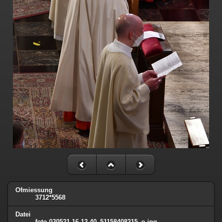
Ofmiessung
3712*5568
Datei
foto-030521-16-12-40_51158408215_o.jpg