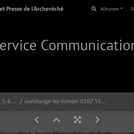
t Presse de l'Archevêché
Albumen
D
Service Communication
Weekend Oppe Kierchen | 5.-6.6.21
useldange-by-lsimon-0107 51236613300 o