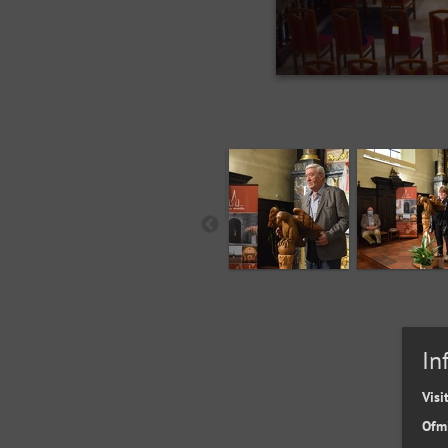
In
Visi
Ofm