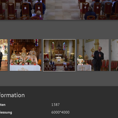
formation
tten
1387
iessung
6000*4000