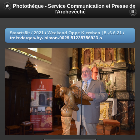
Photothèque - Service Communication et Presse de
l'Archevêché
Staartsäit
/
2021
/
Weekend Oppe Kierchen | 5.-6.6.21
/
troisvierges-by-lsimon-0029 51235756923 o