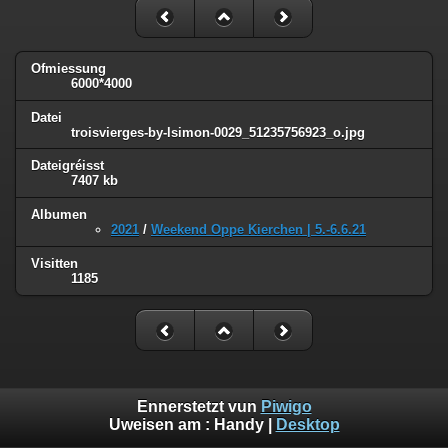
Ofmiessung
6000*4000
Datei
troisvierges-by-lsimon-0029_51235756923_o.jpg
Dateigréisst
7407 kb
Albumen
2021
/
Weekend Oppe Kierchen | 5.-6.6.21
Visitten
1185
Ennerstetzt vun
Piwigo
Uweisen am :
Handy
|
Desktop