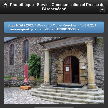
Photothèque - Service Communication et Presse de
l'Archevêché
Staartsäit
/
2021
/
Weekend Oppe Kierchen | 5.-6.6.21
/
troisvierges-by-lsimon-0002 51236613530 o