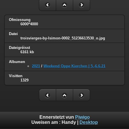
Ofmiessung
6000*4000
Datei
troisvierges-by-lsimon-0002_51236613530_o.jpg
Dateigréisst
6161 kb
Albumen
2021
/
Weekend Oppe Kierchen | 5.-6.6.21
Visitten
1329
Ennerstetzt vun
Piwigo
Uweisen am :
Handy
|
Desktop