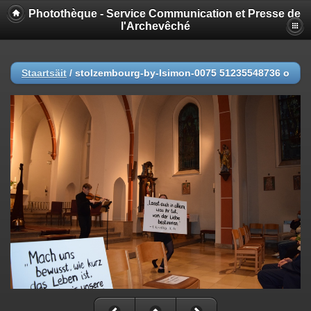
Photothèque - Service Communication et Presse de
l'Archevêché
Staartsäit
/
stolzembourg-by-lsimon-0075 51235548736 o