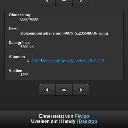
Ofmiessung
6000*4000
Datei
stolzembourg-by-lsimon-0075_51235548736_o.jpg
Dateigréisst
7260 kb
Albumen
2021
/
Weekend Oppe Kierchen | 5.-6.6.21
Visitten
1299
Ennerstetzt vun
Piwigo
Uweisen am :
Handy
|
Desktop