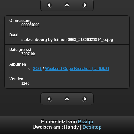
Ofmiessung
6000*4000
Datei
stolzembourg-by-lsimon-0063_51236321914_o.jpg
Dateigréisst
7207 kb
Albumen
2021
/
Weekend Oppe Kierchen | 5.-6.6.21
Visitten
1143
Ennerstetzt vun
Piwigo
Uweisen am :
Handy
|
Desktop