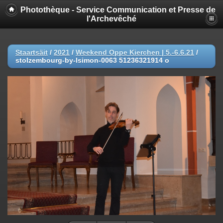
Photothèque - Service Communication et Presse de
l'Archevêché
Staartsäit
/
2021
/
Weekend Oppe Kierchen | 5.-6.6.21
/
stolzembourg-by-lsimon-0063 51236321914 o