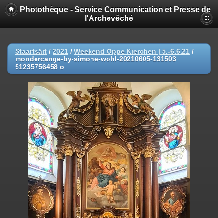
Photothèque - Service Communication et Presse de
l'Archevêché
Staartsäit
/
2021
/
Weekend Oppe Kierchen | 5.-6.6.21
/
mondercange-by-simone-wohl-20210605-131503
51235756458 o