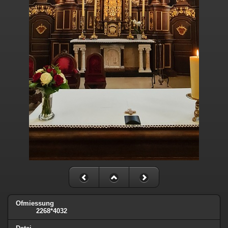
Ofmiessung
2268*4032