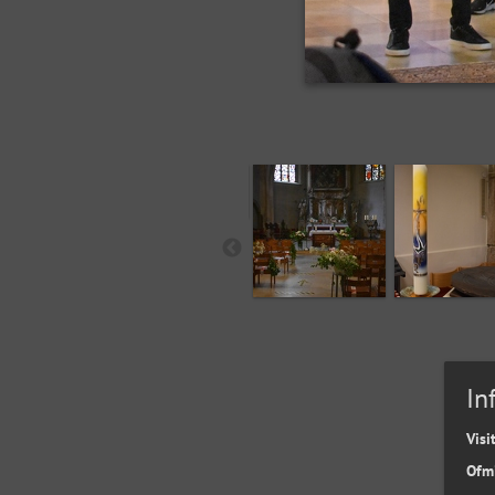
In
Visi
Ofm