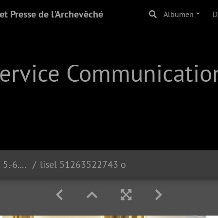
t Presse de l'Archevêché
Albumen
D
Service Communication
Weekend Oppe Kierchen | 5.-6.6.21
lisel 51263522743 o