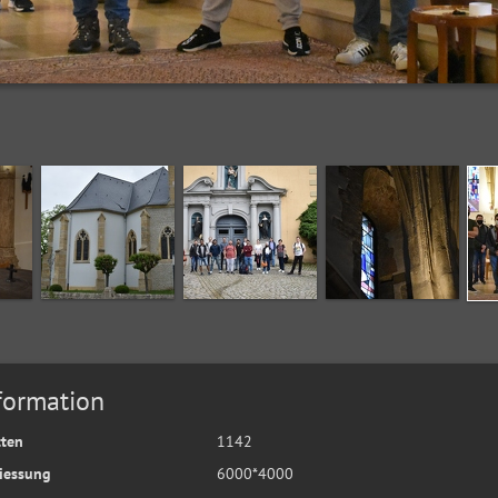
formation
tten
1142
iessung
6000*4000