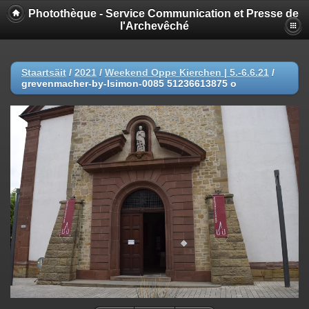
Photothèque - Service Communication et Presse de
l'Archevêché
Staartsäit
/
2021
/
Weekend Oppe Kierchen | 5.-6.6.21
/
grevenmacher-by-lsimon-0085 51236613875 o