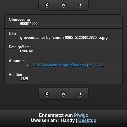
Ofmiessung
6000*4000
Datei
grevenmacher-by-lsimon-0085_51236613875_o.jpg
Dateigréisst
6906 kb
Albumen
2021
/
Weekend Oppe Kierchen | 5.-6.6.21
Visitten
1325
Ennerstetzt vun
Piwigo
Uweisen am :
Handy
|
Desktop