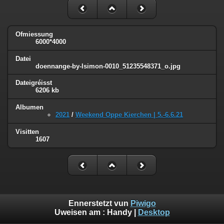
Ofmiessung
6000*4000
Datei
doennange-by-lsimon-0010_51235548371_o.jpg
Dateigréisst
6206 kb
Albumen
2021
/
Weekend Oppe Kierchen | 5.-6.6.21
Visitten
1607
Ennerstetzt vun
Piwigo
Uweisen am :
Handy
|
Desktop