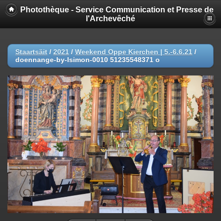
Photothèque - Service Communication et Presse de
l'Archevêché
Staartsäit
/
2021
/
Weekend Oppe Kierchen | 5.-6.6.21
/
doennange-by-lsimon-0010 51235548371 o