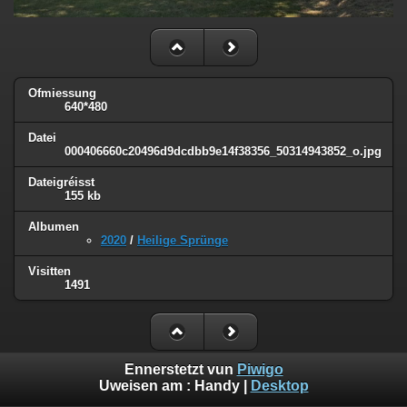
Ofmiessung
640*480
Datei
000406660c20496d9dcdbb9e14f38356_50314943852_o.jpg
Dateigréisst
155 kb
Albumen
2020
/
Heilige Sprünge
Visitten
1491
Ennerstetzt vun
Piwigo
Uweisen am :
Handy
|
Desktop