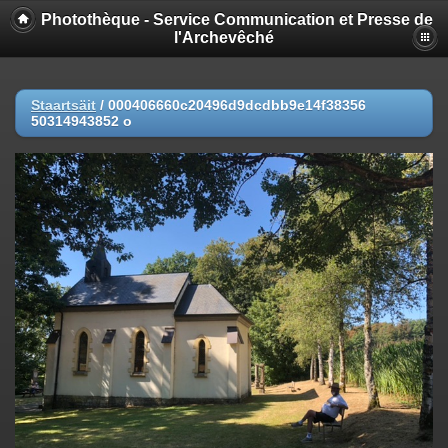
Photothèque - Service Communication et Presse de
l'Archevêché
Staartsäit
/
000406660c20496d9dcdbb9e14f38356
50314943852 o