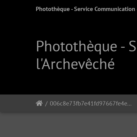
Photothèque - Service Communication e
Photothèque - 
l'Archevêché
006c8e73fb7e41fd97667fe4e58e0c5e 50314767106 o