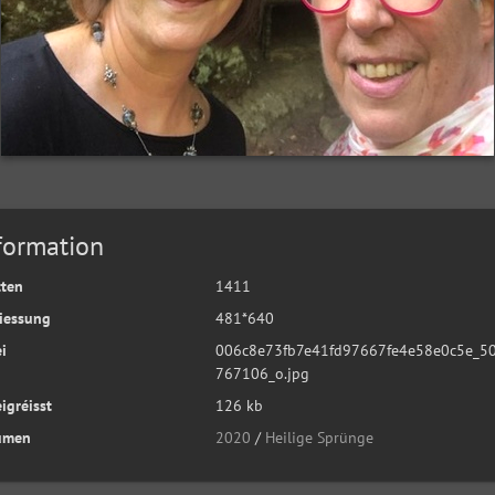
formation
tten
1411
iessung
481*640
i
006c8e73fb7e41fd97667fe4e58e0c5e_5
767106_o.jpg
igréisst
126 kb
umen
2020
/
Heilige Sprünge