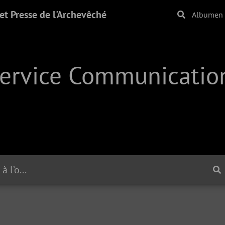
t Presse de l'Archevêché
Albumen
Service Communication
Célébration eucharistique à l’occasion du premier anniversaire du Pontificat du Pape Léon XIV | 05.07.2026