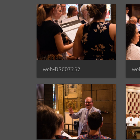
web-DSC07252
we