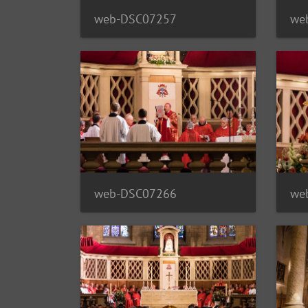
web-DSC07257
we
web-DSC07266
we