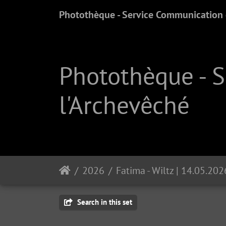
Photothèque - Service Communication e
Photothèque - 
l'Archevêché
2026
Fatima - Wiltz | 14.05.202
Search in this set