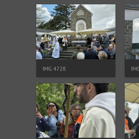
IMG 4728
IM