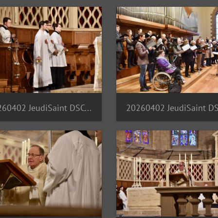
20260402 JeudiSaint DSC 7127