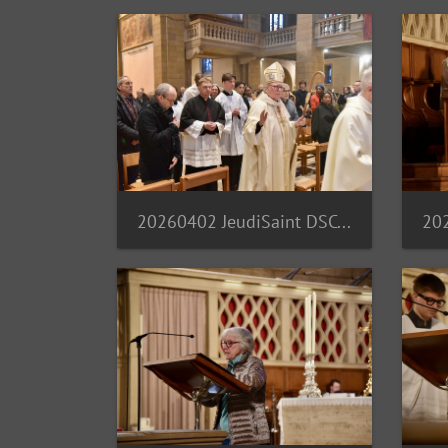
20260402 JeudiSaint DSC 7122