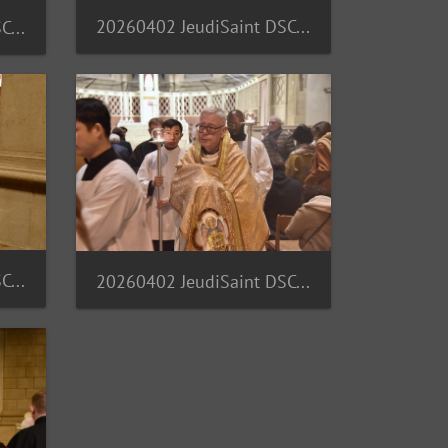
20260402 JeudiSaint DSC 7145
20260402 JeudiSaint DSC 7142
20260402 JeudiSaint DSC 7157
20260402 JeudiSaint DSC 7159