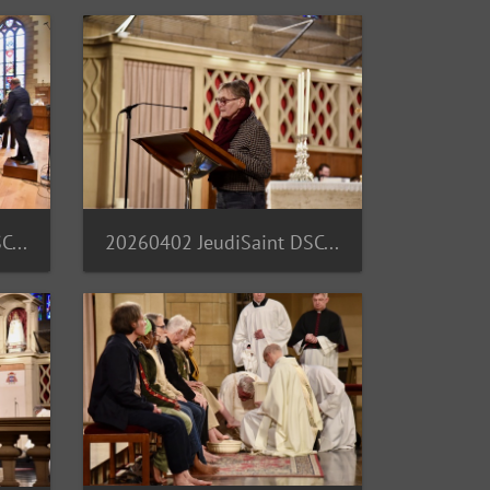
20260402 JeudiSaint DSC 7129
20260402 JeudiSaint DSC 7137