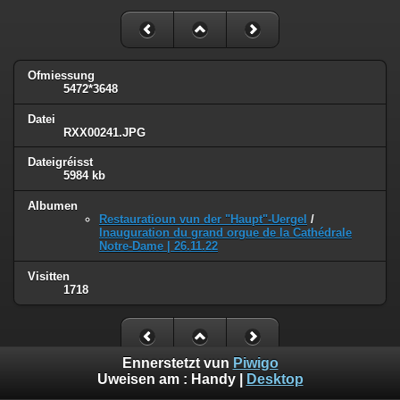
Ofmiessung
5472*3648
Datei
RXX00241.JPG
Dateigréisst
5984 kb
Albumen
Restauratioun vun der "Haupt"-Uergel
/
Inauguration du grand orgue de la Cathédrale
Notre-Dame | 26.11.22
Visitten
1718
Ennerstetzt vun
Piwigo
Uweisen am :
Handy
|
Desktop