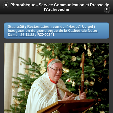
Photothèque - Service Communication et Presse de
l'Archevêché
Staartsäit
/
Restauratioun vun der "Haupt"-Uergel
/
Inauguration du grand orgue de la Cathédrale Notre-
Dame | 26.11.22
/
RXX00241